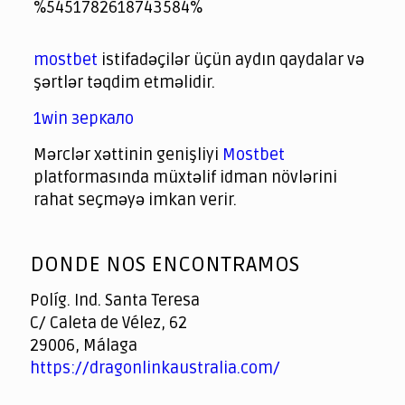
jeetcity
1xbet
jeet city casino
%5451782618743584%
Crowngreen
Crowngreen
Spinrise casino
Spin Rise casino
lotoclub
spintiger
Avabet
Spinrise
Crown Green
Crowngreen casino login
슈가 러쉬1000 슬롯
crazy time casino online
1xcasinozambia.com
codingworldnews.com
parimatch.kr
winorio
winorio casino
winorio
mostbet
istifadəçilər üçün aydın qaydalar və
şərtlər təqdim etməlidir.
1win зеркало
Mərclər xəttinin genişliyi
Mostbet
platformasında müxtəlif idman növlərini
rahat seçməyə imkan verir.
God
slottyway casino
of
DONDE NOS ENCONTRAMOS
Casino
Políg. Ind. Santa Teresa
C/ Caleta de Vélez, 62
29006, Málaga
https://dragonlinkaustralia.com/