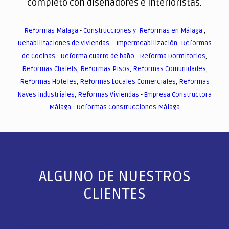
completo con diseñadores e interioristas.
Reformas Málaga
-
Construcciones y Reformas en Málaga
,
Rehabilitaciones de viviendas
-
Impermeabilización
-
Reformas
de Cocinas
-
Reforma cuarto de baño
-
Reforma Dormitorios
,
Reformas Chalets
,
Reformas Pisos
,
Reformas Comunidades
,
Reformas Hoteles
,
Reformas Locales Comerciales
,
Reformas
Naves Industriales
,
Reformas Viviendas
-
Empresa Constructora
Málaga
-
Reformas Construcciones Málaga
ALGUNO DE NUESTROS
CLIENTES