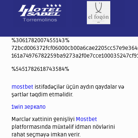
%3061782007455143%
72bcd006372fcf06000cb00a6cae2205cc57e9e364
161a74976782259ba9273a2f0e7cce100035247cf9
jeetcity
1xbet
jeet city casino
%5451782618743584%
Crowngreen
Crowngreen
Spinrise casino
Spin Rise casino
lotoclub
spintiger
Avabet
Spinrise
Crown Green
Crowngreen casino login
슈가 러쉬1000 슬롯
crazy time casino online
1xcasinozambia.com
codingworldnews.com
parimatch.kr
winorio
winorio casino
winorio
mostbet
istifadəçilər üçün aydın qaydalar və
şərtlər təqdim etməlidir.
1win зеркало
Mərclər xəttinin genişliyi
Mostbet
platformasında müxtəlif idman növlərini
rahat seçməyə imkan verir.