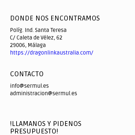
God
slottyway casino
of
DONDE NOS ENCONTRAMOS
Casino
Políg. Ind. Santa Teresa
C/ Caleta de Vélez, 62
29006, Málaga
https://dragonlinkaustralia.com/
CONTACTO
info@sermul.es
administracion@sermul.es
!LLAMANOS Y PIDENOS
PRESUPUESTO!