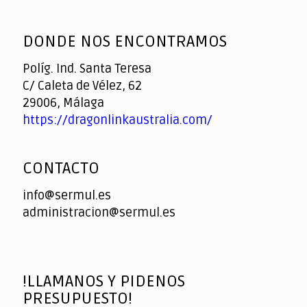
God
slottyway casino
of
DONDE NOS ENCONTRAMOS
Casino
Políg. Ind. Santa Teresa
C/ Caleta de Vélez, 62
29006, Málaga
https://dragonlinkaustralia.com/
CONTACTO
info@sermul.es
administracion@sermul.es
!LLAMANOS Y PIDENOS
PRESUPUESTO!