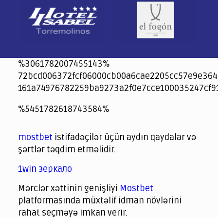
%3061782007455143%
72bcd006372fcf06000cb00a6cae2205cc57e9e364
161a74976782259ba9273a2f0e7cce100035247cf9
jeetcity
1xbet
jeet city casino
%5451782618743584%
Crowngreen
Crowngreen
Spinrise casino
Spin Rise casino
lotoclub
spintiger
Avabet
Spinrise
Crown Green
Crowngreen casino login
슈가 러쉬1000 슬롯
crazy time casino online
1xcasinozambia.com
codingworldnews.com
parimatch.kr
winorio
winorio casino
winorio
mostbet
istifadəçilər üçün aydın qaydalar və
şərtlər təqdim etməlidir.
1win зеркало
Mərclər xəttinin genişliyi
Mostbet
platformasında müxtəlif idman növlərini
rahat seçməyə imkan verir.