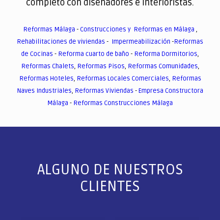
completo con diseñadores e interioristas.
Reformas Málaga
-
Construcciones y Reformas en Málaga
,
Rehabilitaciones de viviendas
-
Impermeabilización
-
Reformas
de Cocinas
-
Reforma cuarto de baño
-
Reforma Dormitorios
,
Reformas Chalets
,
Reformas Pisos
,
Reformas Comunidades
,
Reformas Hoteles
,
Reformas Locales Comerciales
,
Reformas
Naves Industriales
,
Reformas Viviendas
-
Empresa Constructora
Málaga
-
Reformas Construcciones Málaga
ALGUNO DE NUESTROS
CLIENTES