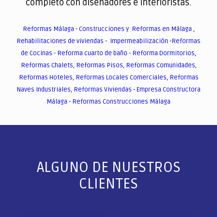
completo con diseñadores e interioristas.
Reformas Málaga
-
Construcciones y Reformas en Málaga
,
Rehabilitaciones de viviendas
-
Impermeabilización
-
Reformas
de Cocinas
-
Reforma cuarto de baño
-
Reforma Dormitorios
,
Reformas Chalets
,
Reformas Pisos
,
Reformas Comunidades
,
Reformas Hoteles
,
Reformas Locales Comerciales
,
Reformas
Naves Industriales
,
Reformas Viviendas
-
Empresa Constructora
Málaga
-
Reformas Construcciones Málaga
ALGUNO DE NUESTROS
CLIENTES