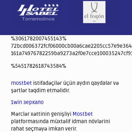
%3061782007455143%
72bcd006372fcf06000cb00a6cae2205cc57e9e364
161a74976782259ba9273a2f0e7cce100035247cf9
jeetcity
1xbet
jeet city casino
%5451782618743584%
Crowngreen
Crowngreen
Spinrise casino
Spin Rise casino
lotoclub
spintiger
Avabet
Spinrise
Crown Green
Crowngreen casino login
슈가 러쉬1000 슬롯
crazy time casino online
1xcasinozambia.com
codingworldnews.com
parimatch.kr
winorio
winorio casino
winorio
mostbet
istifadəçilər üçün aydın qaydalar və
şərtlər təqdim etməlidir.
1win зеркало
Mərclər xəttinin genişliyi
Mostbet
platformasında müxtəlif idman növlərini
rahat seçməyə imkan verir.