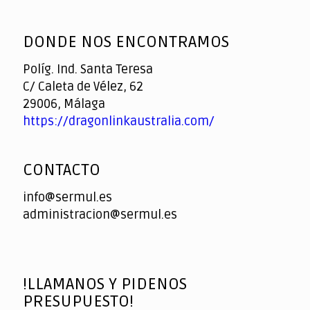
God
slottyway casino
of
DONDE NOS ENCONTRAMOS
Casino
Políg. Ind. Santa Teresa
C/ Caleta de Vélez, 62
29006, Málaga
https://dragonlinkaustralia.com/
CONTACTO
info@sermul.es
administracion@sermul.es
!LLAMANOS Y PIDENOS
PRESUPUESTO!