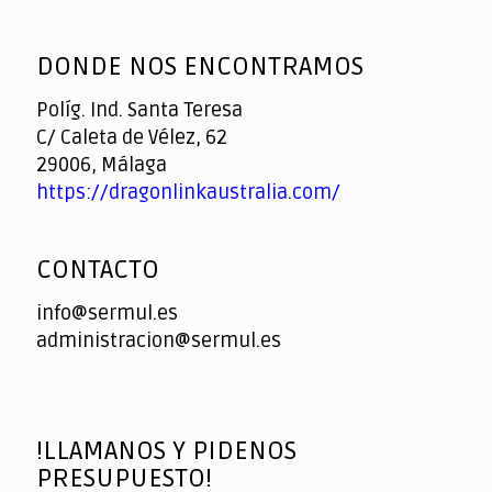
God
slottyway casino
of
DONDE NOS ENCONTRAMOS
Casino
Políg. Ind. Santa Teresa
C/ Caleta de Vélez, 62
29006, Málaga
https://dragonlinkaustralia.com/
CONTACTO
info@sermul.es
administracion@sermul.es
!LLAMANOS Y PIDENOS
PRESUPUESTO!