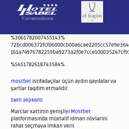
%3061782007455143%
72bcd006372fcf06000cb00a6cae2205cc57e9e364
161a74976782259ba9273a2f0e7cce100035247cf9
jeetcity
1xbet
jeet city casino
%5451782618743584%
Crowngreen
Crowngreen
Spinrise casino
Spin Rise casino
lotoclub
spintiger
Avabet
Spinrise
Crown Green
Crowngreen casino login
슈가 러쉬1000 슬롯
crazy time casino online
1xcasinozambia.com
codingworldnews.com
parimatch.kr
winorio
winorio casino
winorio
mostbet
istifadəçilər üçün aydın qaydalar və
şərtlər təqdim etməlidir.
1win зеркало
Mərclər xəttinin genişliyi
Mostbet
platformasında müxtəlif idman növlərini
rahat seçməyə imkan verir.