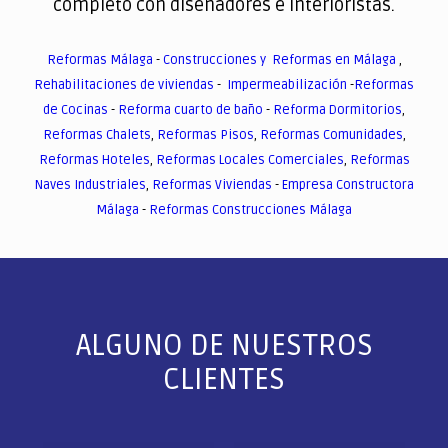
completo con diseñadores e interioristas.
Reformas Málaga
-
Construcciones y Reformas en Málaga
,
Rehabilitaciones de viviendas
-
Impermeabilización
-
Reformas
de Cocinas
-
Reforma cuarto de baño
-
Reforma Dormitorios
,
Reformas Chalets
,
Reformas Pisos
,
Reformas Comunidades
,
Reformas Hoteles
,
Reformas Locales Comerciales
,
Reformas
Naves Industriales
,
Reformas Viviendas
-
Empresa Constructora
Málaga
-
Reformas Construcciones Málaga
ALGUNO DE NUESTROS
CLIENTES