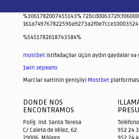
%3061782007455143% 72bcd006372fcf06000
161a74976782259ba9273a2f0e7cce10003524
jeetcity
1xbet
jeet city casino
%5451782618743584%
Crowngreen
Crowngreen
Spinrise casino
Spin Rise casino
lotoclub
spintiger
Avabet
Spinrise
Crown Green
Crowngreen casino login
슈가 러쉬1000 슬롯
crazy time casino online
1xcasinozambia.com
codingworldnews.com
parimatch.kr
winorio
winorio casino
winorio
mostbet
istifadəçilər üçün aydın qaydalar və 
1win зеркало
Mərclər xəttinin genişliyi
Mostbet
platforması
God
slottyway casino
of
DONDE NOS
!LLAM
Casino
ENCONTRAMOS
PRESU
Políg. Ind. Santa Teresa
Teléfono
C/ Caleta de Vélez, 62
952 24 3
29006, Málaga
952 24 4