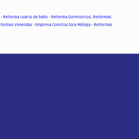
-
Reforma cuarto de baño
-
Reforma Dormitorios
,
Reformas
formas Viviendas
-
Empresa Constructora Málaga
-
Reformas