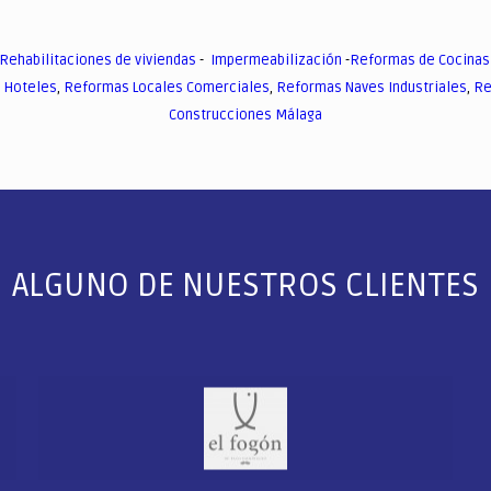
Rehabilitaciones de viviendas
-
Impermeabilización
-
Reformas de Cocinas
 Hoteles
,
Reformas Locales Comerciales
,
Reformas Naves Industriales
,
Re
Construcciones Málaga
ALGUNO DE NUESTROS CLIENTES