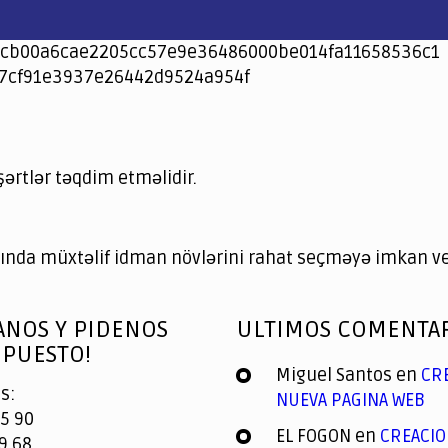
cb00a6cae2205cc57e9e36486000be014fa11658536c1
7cf91e3937e26442d9524a954f
şərtlər təqdim etməlidir.
nda müxtəlif idman növlərini rahat seçməyə imkan ver
ANOS Y PIDENOS
ULTIMOS COMENTA
PUESTO!
Miguel Santos
en
CR
s:
NUEVA PAGINA WEB
5 90
EL FOGON
en
CREACIO
9 68