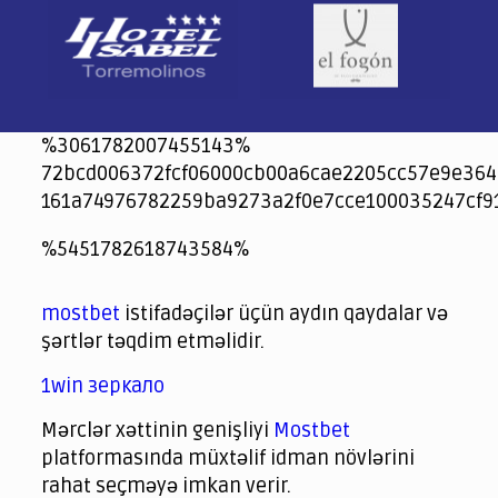
%3061782007455143%
72bcd006372fcf06000cb00a6cae2205cc57e9e364
161a74976782259ba9273a2f0e7cce100035247cf9
jeetcity
1xbet
jeet city casino
%5451782618743584%
Crowngreen
Crowngreen
Spinrise casino
Spin Rise casino
lotoclub
spintiger
Avabet
Spinrise
Crown Green
Crowngreen casino login
슈가 러쉬1000 슬롯
crazy time casino online
1xcasinozambia.com
codingworldnews.com
parimatch.kr
winorio
winorio casino
winorio
mostbet
istifadəçilər üçün aydın qaydalar və
şərtlər təqdim etməlidir.
1win зеркало
Mərclər xəttinin genişliyi
Mostbet
platformasında müxtəlif idman növlərini
rahat seçməyə imkan verir.