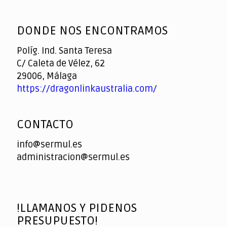
God
slottyway casino
of
DONDE NOS ENCONTRAMOS
Casino
Políg. Ind. Santa Teresa
C/ Caleta de Vélez, 62
29006, Málaga
https://dragonlinkaustralia.com/
CONTACTO
info@sermul.es
administracion@sermul.es
!LLAMANOS Y PIDENOS
PRESUPUESTO!