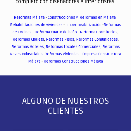
completo con diseñadores e interioristas.
Reformas Málaga
-
Construcciones y Reformas en Málaga
,
Rehabilitaciones de viviendas
-
Impermeabilización
-
Reformas
de Cocinas
-
Reforma cuarto de baño
-
Reforma Dormitorios
,
Reformas Chalets
,
Reformas Pisos
,
Reformas Comunidades
,
Reformas Hoteles
,
Reformas Locales Comerciales
,
Reformas
Naves Industriales
,
Reformas Viviendas
-
Empresa Constructora
Málaga
-
Reformas Construcciones Málaga
ALGUNO DE NUESTROS
CLIENTES