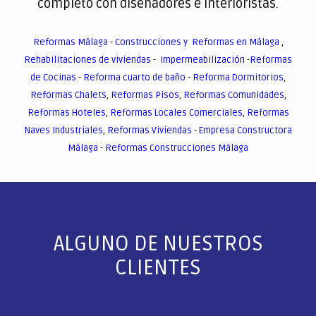
completo con diseñadores e interioristas.
Reformas Málaga
-
Construcciones y Reformas en Málaga
,
Rehabilitaciones de viviendas
-
Impermeabilización
-
Reformas
de Cocinas
-
Reforma cuarto de baño
-
Reforma Dormitorios
,
Reformas Chalets
,
Reformas Pisos
,
Reformas Comunidades
,
Reformas Hoteles
,
Reformas Locales Comerciales
,
Reformas
Naves Industriales
,
Reformas Viviendas
-
Empresa Constructora
Málaga
-
Reformas Construcciones Málaga
ALGUNO DE NUESTROS
CLIENTES