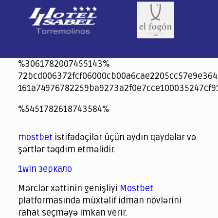
%3061782007455143%
72bcd006372fcf06000cb00a6cae2205cc57e9e364
161a74976782259ba9273a2f0e7cce100035247cf9
jeetcity
1xbet
jeet city casino
%5451782618743584%
Crowngreen
Crowngreen
Spinrise casino
Spin Rise casino
lotoclub
spintiger
Avabet
Spinrise
Crown Green
Crowngreen casino login
슈가 러쉬1000 슬롯
crazy time casino online
1xcasinozambia.com
codingworldnews.com
parimatch.kr
winorio
winorio casino
winorio
mostbet
istifadəçilər üçün aydın qaydalar və
şərtlər təqdim etməlidir.
1win зеркало
Mərclər xəttinin genişliyi
Mostbet
platformasında müxtəlif idman növlərini
rahat seçməyə imkan verir.