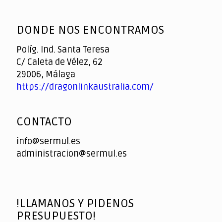
God
slottyway casino
of
DONDE NOS ENCONTRAMOS
Casino
Políg. Ind. Santa Teresa
C/ Caleta de Vélez, 62
29006, Málaga
https://dragonlinkaustralia.com/
CONTACTO
info@sermul.es
administracion@sermul.es
!LLAMANOS Y PIDENOS
PRESUPUESTO!