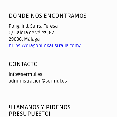
God
slottyway casino
of
DONDE NOS ENCONTRAMOS
Casino
Políg. Ind. Santa Teresa
C/ Caleta de Vélez, 62
29006, Málaga
https://dragonlinkaustralia.com/
CONTACTO
info@sermul.es
administracion@sermul.es
!LLAMANOS Y PIDENOS
PRESUPUESTO!