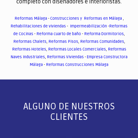
completo con diseñadores e interioristas.
Reformas Málaga
-
Construcciones y Reformas en Málaga
,
Rehabilitaciones de viviendas
-
Impermeabilización
-
Reformas
de Cocinas
-
Reforma cuarto de baño
-
Reforma Dormitorios
,
Reformas Chalets
,
Reformas Pisos
,
Reformas Comunidades
,
Reformas Hoteles
,
Reformas Locales Comerciales
,
Reformas
Naves Industriales
,
Reformas Viviendas
-
Empresa Constructora
Málaga
-
Reformas Construcciones Málaga
ALGUNO DE NUESTROS
CLIENTES