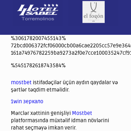
%3061782007455143%
72bcd006372fcf06000cb00a6cae2205cc57e9e364
161a74976782259ba9273a2f0e7cce100035247cf9
jeetcity
1xbet
jeet city casino
%5451782618743584%
Crowngreen
Crowngreen
Spinrise casino
Spin Rise casino
lotoclub
spintiger
Avabet
Spinrise
Crown Green
Crowngreen casino login
슈가 러쉬1000 슬롯
crazy time casino online
1xcasinozambia.com
codingworldnews.com
parimatch.kr
winorio
winorio casino
winorio
mostbet
istifadəçilər üçün aydın qaydalar və
şərtlər təqdim etməlidir.
1win зеркало
Mərclər xəttinin genişliyi
Mostbet
platformasında müxtəlif idman növlərini
rahat seçməyə imkan verir.