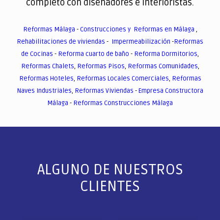
completo con diseñadores e interioristas.
Reformas Málaga
-
Construcciones y Reformas en Málaga
,
Rehabilitaciones de viviendas
-
Impermeabilización
-
Reformas
de Cocinas
-
Reforma cuarto de baño
-
Reforma Dormitorios
,
Reformas Chalets
,
Reformas Pisos
,
Reformas Comunidades
,
Reformas Hoteles
,
Reformas Locales Comerciales
,
Reformas
Naves Industriales
,
Reformas Viviendas
-
Empresa Constructora
Málaga
-
Reformas Construcciones Málaga
ALGUNO DE NUESTROS
CLIENTES