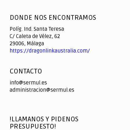
God
slottyway casino
of
DONDE NOS ENCONTRAMOS
Casino
Políg. Ind. Santa Teresa
C/ Caleta de Vélez, 62
29006, Málaga
https://dragonlinkaustralia.com/
CONTACTO
info@sermul.es
administracion@sermul.es
!LLAMANOS Y PIDENOS
PRESUPUESTO!