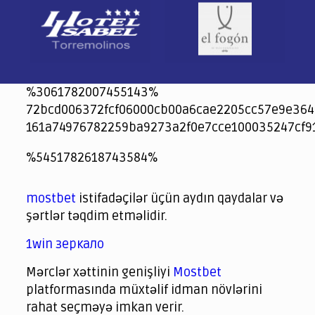
%3061782007455143%
72bcd006372fcf06000cb00a6cae2205cc57e9e364
161a74976782259ba9273a2f0e7cce100035247cf9
jeetcity
1xbet
jeet city casino
%5451782618743584%
Crowngreen
Crowngreen
Spinrise casino
Spin Rise casino
lotoclub
spintiger
Avabet
Spinrise
Crown Green
Crowngreen casino login
슈가 러쉬1000 슬롯
crazy time casino online
1xcasinozambia.com
codingworldnews.com
parimatch.kr
winorio
winorio casino
winorio
mostbet
istifadəçilər üçün aydın qaydalar və
şərtlər təqdim etməlidir.
1win зеркало
Mərclər xəttinin genişliyi
Mostbet
platformasında müxtəlif idman növlərini
rahat seçməyə imkan verir.