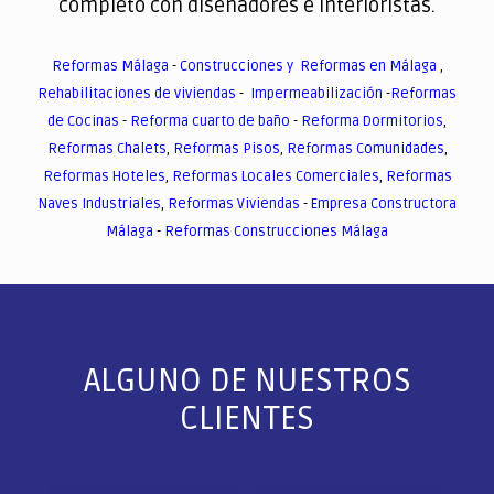
completo con diseñadores e interioristas.
Reformas Málaga
-
Construcciones y Reformas en Málaga
,
Rehabilitaciones de viviendas
-
Impermeabilización
-
Reformas
de Cocinas
-
Reforma cuarto de baño
-
Reforma Dormitorios
,
Reformas Chalets
,
Reformas Pisos
,
Reformas Comunidades
,
Reformas Hoteles
,
Reformas Locales Comerciales
,
Reformas
Naves Industriales
,
Reformas Viviendas
-
Empresa Constructora
Málaga
-
Reformas Construcciones Málaga
ALGUNO DE NUESTROS
CLIENTES