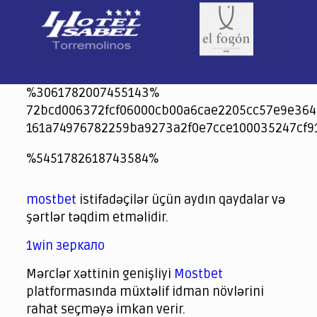
%3061782007455143%
72bcd006372fcf06000cb00a6cae2205cc57e9e364
161a74976782259ba9273a2f0e7cce100035247cf9
jeetcity
1xbet
jeet city casino
%5451782618743584%
Crowngreen
Crowngreen
Spinrise casino
Spin Rise casino
lotoclub
spintiger
Avabet
Spinrise
Crown Green
Crowngreen casino login
슈가 러쉬1000 슬롯
crazy time casino online
1xcasinozambia.com
codingworldnews.com
parimatch.kr
winorio
winorio casino
winorio
mostbet
istifadəçilər üçün aydın qaydalar və
şərtlər təqdim etməlidir.
1win зеркало
Mərclər xəttinin genişliyi
Mostbet
platformasında müxtəlif idman növlərini
rahat seçməyə imkan verir.