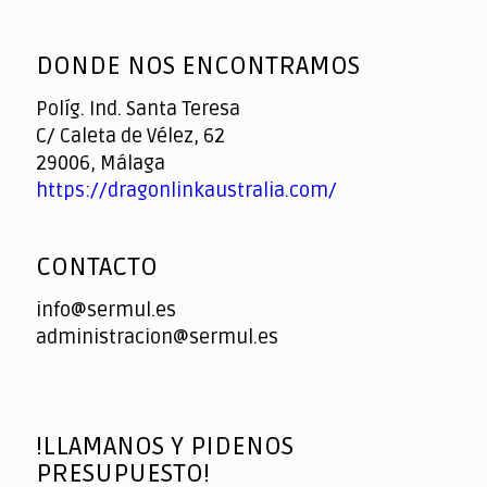
God
slottyway casino
of
DONDE NOS ENCONTRAMOS
Casino
Políg. Ind. Santa Teresa
C/ Caleta de Vélez, 62
29006, Málaga
https://dragonlinkaustralia.com/
CONTACTO
info@sermul.es
administracion@sermul.es
!LLAMANOS Y PIDENOS
PRESUPUESTO!