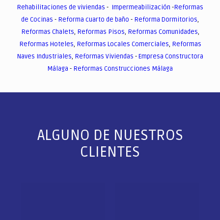
Rehabilitaciones de viviendas
-
Impermeabilización
-
Reformas
de Cocinas
-
Reforma cuarto de baño
-
Reforma Dormitorios
,
Reformas Chalets
,
Reformas Pisos
,
Reformas Comunidades
,
Reformas Hoteles
,
Reformas Locales Comerciales
,
Reformas
Naves Industriales
,
Reformas Viviendas
-
Empresa Constructora
Málaga
-
Reformas Construcciones Málaga
ALGUNO DE NUESTROS
CLIENTES