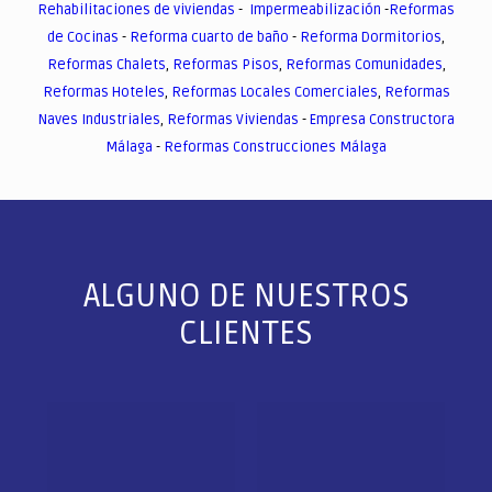
Rehabilitaciones de viviendas
-
Impermeabilización
-
Reformas
de Cocinas
-
Reforma cuarto de baño
-
Reforma Dormitorios
,
Reformas Chalets
,
Reformas Pisos
,
Reformas Comunidades
,
Reformas Hoteles
,
Reformas Locales Comerciales
,
Reformas
Naves Industriales
,
Reformas Viviendas
-
Empresa Constructora
Málaga
-
Reformas Construcciones Málaga
ALGUNO DE NUESTROS
CLIENTES