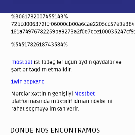
%3061782007455143%
72bcd006372fcf06000cb00a6cae2205cc57e9e364
161a74976782259ba9273a2f0e7cce100035247cf9
jeetcity
1xbet
jeet city casino
%5451782618743584%
Crowngreen
Crowngreen
Spinrise casino
Spin Rise casino
lotoclub
spintiger
Avabet
Spinrise
Crown Green
Crowngreen casino login
슈가 러쉬1000 슬롯
crazy time casino online
1xcasinozambia.com
codingworldnews.com
parimatch.kr
winorio
winorio casino
winorio
mostbet
istifadəçilər üçün aydın qaydalar və
şərtlər təqdim etməlidir.
1win зеркало
Mərclər xəttinin genişliyi
Mostbet
platformasında müxtəlif idman növlərini
rahat seçməyə imkan verir.
God
slottyway casino
of
DONDE NOS ENCONTRAMOS