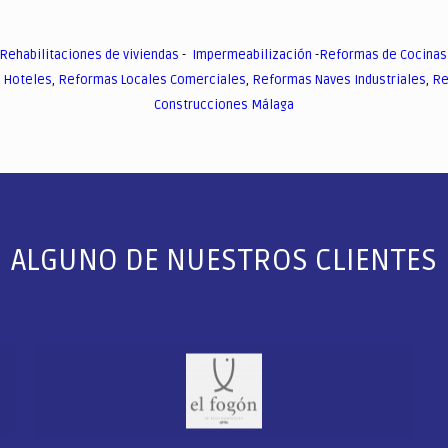
Rehabilitaciones de viviendas
-
Impermeabilización
-
Reformas de Cocinas
 Hoteles
,
Reformas Locales Comerciales
,
Reformas Naves Industriales
,
Re
Construcciones Málaga
ALGUNO DE NUESTROS CLIENTES