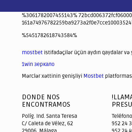
%3061782007455143% 72bcd006372fcf06000
161a74976782259ba9273a2f0e7cce10003524
jeetcity
1xbet
jeet city casino
%5451782618743584%
Crowngreen
Crowngreen
Spinrise casino
Spin Rise casino
lotoclub
spintiger
Avabet
Spinrise
Crown Green
Crowngreen casino login
슈가 러쉬1000 슬롯
crazy time casino online
1xcasinozambia.com
codingworldnews.com
parimatch.kr
winorio
winorio casino
winorio
mostbet
istifadəçilər üçün aydın qaydalar və 
1win зеркало
Mərclər xəttinin genişliyi
Mostbet
platforması
God
slottyway casino
of
DONDE NOS
!LLAM
Casino
ENCONTRAMOS
PRESU
Políg. Ind. Santa Teresa
Teléfono
C/ Caleta de Vélez, 62
952 24 3
29006, Málaga
952 24 4