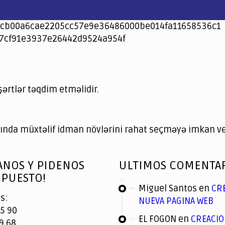
cb00a6cae2205cc57e9e36486000be014fa11658536c1
7cf91e3937e26442d9524a954f
şərtlər təqdim etməlidir.
nda müxtəlif idman növlərini rahat seçməyə imkan ver
ANOS Y PIDENOS
ULTIMOS COMENTA
PUESTO!
Miguel Santos
en
CR
s:
NUEVA PAGINA WEB
5 90
EL FOGON
en
CREACIO
9 68