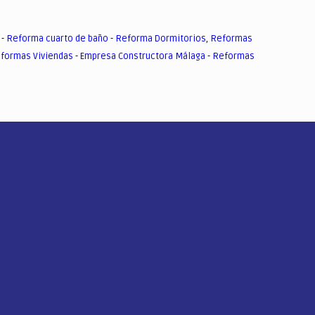
-
Reforma cuarto de baño
-
Reforma Dormitorios
,
Reformas
formas Viviendas
-
Empresa Constructora Málaga
-
Reformas