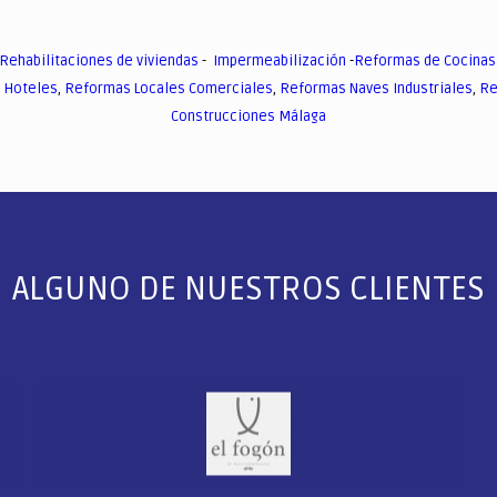
Rehabilitaciones de viviendas
-
Impermeabilización
-
Reformas de Cocinas
 Hoteles
,
Reformas Locales Comerciales
,
Reformas Naves Industriales
,
Re
Construcciones Málaga
ALGUNO DE NUESTROS CLIENTES