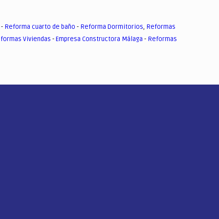
-
Reforma cuarto de baño
-
Reforma Dormitorios
,
Reformas
formas Viviendas
-
Empresa Constructora Málaga
-
Reformas