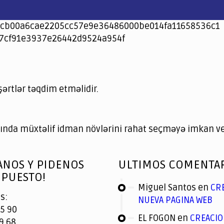
cb00a6cae2205cc57e9e36486000be014fa11658536c1
7cf91e3937e26442d9524a954f
şərtlər təqdim etməlidir.
nda müxtəlif idman növlərini rahat seçməyə imkan ver
ANOS Y PIDENOS
ULTIMOS COMENTA
PUESTO!
Miguel Santos
en
CR
s:
NUEVA PAGINA WEB
5 90
EL FOGON
en
CREACIO
9 68