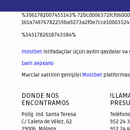
%3061782007455143% 72bcd006372fcf06000
161a74976782259ba9273a2f0e7cce10003524
jeetcity
1xbet
jeet city casino
%5451782618743584%
Crowngreen
Crowngreen
Spinrise casino
Spin Rise casino
lotoclub
spintiger
Avabet
Spinrise
Crown Green
Crowngreen casino login
슈가 러쉬1000 슬롯
crazy time casino online
1xcasinozambia.com
codingworldnews.com
parimatch.kr
winorio
winorio casino
winorio
mostbet
istifadəçilər üçün aydın qaydalar və 
1win зеркало
Mərclər xəttinin genişliyi
Mostbet
platforması
God
slottyway casino
of
DONDE NOS
!LLAM
Casino
ENCONTRAMOS
PRESU
Políg. Ind. Santa Teresa
Teléfono
C/ Caleta de Vélez, 62
952 24 3
29006, Málaga
952 24 4