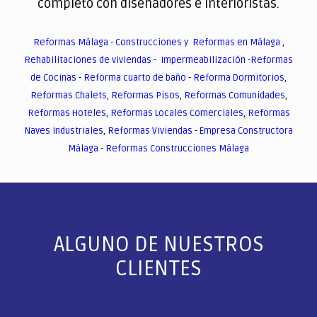
completo con diseñadores e interioristas.
Reformas Málaga
-
Construcciones y Reformas en Málaga
,
Rehabilitaciones de viviendas
-
Impermeabilización
-
Reformas
de Cocinas
-
Reforma cuarto de baño
-
Reforma Dormitorios
,
Reformas Chalets
,
Reformas Pisos
,
Reformas Comunidades
,
Reformas Hoteles
,
Reformas Locales Comerciales
,
Reformas
Naves Industriales
,
Reformas Viviendas
-
Empresa Constructora
Málaga
-
Reformas Construcciones Málaga
ALGUNO DE NUESTROS
CLIENTES