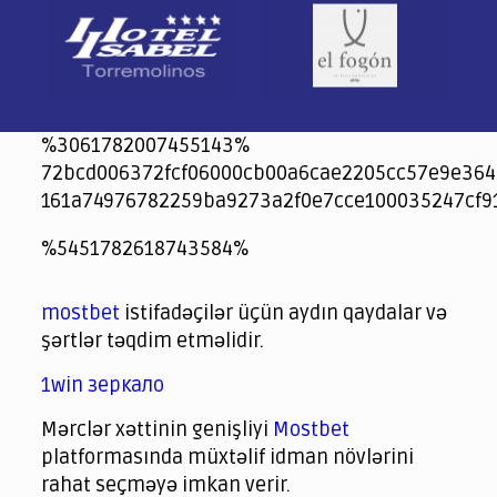
%3061782007455143%
72bcd006372fcf06000cb00a6cae2205cc57e9e364
161a74976782259ba9273a2f0e7cce100035247cf9
jeetcity
1xbet
jeet city casino
%5451782618743584%
Crowngreen
Crowngreen
Spinrise casino
Spin Rise casino
lotoclub
spintiger
Avabet
Spinrise
Crown Green
Crowngreen casino login
슈가 러쉬1000 슬롯
crazy time casino online
1xcasinozambia.com
codingworldnews.com
parimatch.kr
winorio
winorio casino
winorio
mostbet
istifadəçilər üçün aydın qaydalar və
şərtlər təqdim etməlidir.
1win зеркало
Mərclər xəttinin genişliyi
Mostbet
platformasında müxtəlif idman növlərini
rahat seçməyə imkan verir.