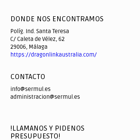
God
slottyway casino
of
DONDE NOS ENCONTRAMOS
Casino
Políg. Ind. Santa Teresa
C/ Caleta de Vélez, 62
29006, Málaga
https://dragonlinkaustralia.com/
CONTACTO
info@sermul.es
administracion@sermul.es
!LLAMANOS Y PIDENOS
PRESUPUESTO!