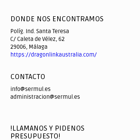
God
slottyway casino
of
DONDE NOS ENCONTRAMOS
Casino
Políg. Ind. Santa Teresa
C/ Caleta de Vélez, 62
29006, Málaga
https://dragonlinkaustralia.com/
CONTACTO
info@sermul.es
administracion@sermul.es
!LLAMANOS Y PIDENOS
PRESUPUESTO!