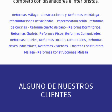
completo con diseñadores e interioristas.
Reformas Málaga
-
Construcciones y Reformas en Málaga
,
Rehabilitaciones de viviendas
-
Impermeabilización
-
Reformas
de Cocinas
-
Reforma cuarto de baño
-
Reforma Dormitorios
,
Reformas Chalets
,
Reformas Pisos
,
Reformas Comunidades
,
Reformas Hoteles
,
Reformas Locales Comerciales
,
Reformas
Naves Industriales
,
Reformas Viviendas
-
Empresa Constructora
Málaga
-
Reformas Construcciones Málaga
ALGUNO DE NUESTROS
CLIENTES