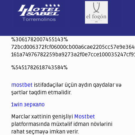
%3061782007455143%
72bcd006372fcf06000cb00a6cae2205cc57e9e364
161a74976782259ba9273a2f0e7cce100035247cf9
jeetcity
1xbet
jeet city casino
%5451782618743584%
Crowngreen
Crowngreen
Spinrise casino
Spin Rise casino
lotoclub
spintiger
Avabet
Spinrise
Crown Green
Crowngreen casino login
슈가 러쉬1000 슬롯
crazy time casino online
1xcasinozambia.com
codingworldnews.com
parimatch.kr
winorio
winorio casino
winorio
mostbet
istifadəçilər üçün aydın qaydalar və
şərtlər təqdim etməlidir.
1win зеркало
Mərclər xəttinin genişliyi
Mostbet
platformasında müxtəlif idman növlərini
rahat seçməyə imkan verir.