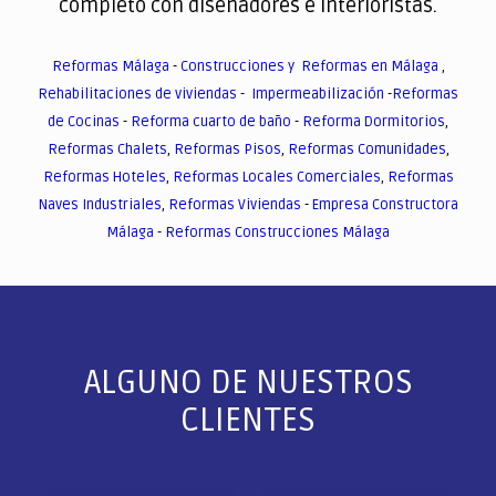
completo con diseñadores e interioristas.
Reformas Málaga
-
Construcciones y Reformas en Málaga
,
Rehabilitaciones de viviendas
-
Impermeabilización
-
Reformas
de Cocinas
-
Reforma cuarto de baño
-
Reforma Dormitorios
,
Reformas Chalets
,
Reformas Pisos
,
Reformas Comunidades
,
Reformas Hoteles
,
Reformas Locales Comerciales
,
Reformas
Naves Industriales
,
Reformas Viviendas
-
Empresa Constructora
Málaga
-
Reformas Construcciones Málaga
ALGUNO DE NUESTROS
CLIENTES