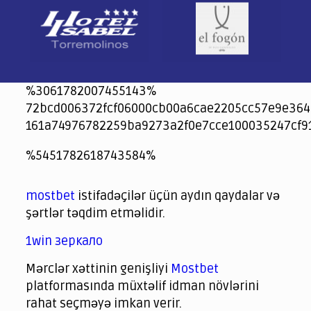
%3061782007455143%
72bcd006372fcf06000cb00a6cae2205cc57e9e364
161a74976782259ba9273a2f0e7cce100035247cf9
jeetcity
1xbet
jeet city casino
%5451782618743584%
Crowngreen
Crowngreen
Spinrise casino
Spin Rise casino
lotoclub
spintiger
Avabet
Spinrise
Crown Green
Crowngreen casino login
슈가 러쉬1000 슬롯
crazy time casino online
1xcasinozambia.com
codingworldnews.com
parimatch.kr
winorio
winorio casino
winorio
mostbet
istifadəçilər üçün aydın qaydalar və
şərtlər təqdim etməlidir.
1win зеркало
Mərclər xəttinin genişliyi
Mostbet
platformasında müxtəlif idman növlərini
rahat seçməyə imkan verir.