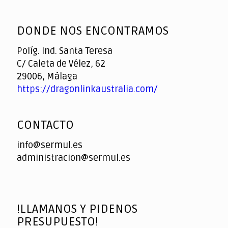
God
slottyway casino
of
DONDE NOS ENCONTRAMOS
Casino
Políg. Ind. Santa Teresa
C/ Caleta de Vélez, 62
29006, Málaga
https://dragonlinkaustralia.com/
CONTACTO
info@sermul.es
administracion@sermul.es
!LLAMANOS Y PIDENOS
PRESUPUESTO!