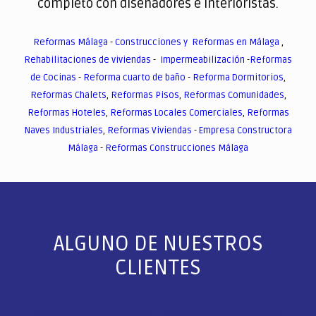
completo con diseñadores e interioristas.
Reformas Málaga
-
Construcciones y Reformas en Málaga
,
Rehabilitaciones de viviendas
-
Impermeabilización
-
Reformas
de Cocinas
-
Reforma cuarto de baño
-
Reforma Dormitorios
,
Reformas Chalets
,
Reformas Pisos
,
Reformas Comunidades
,
Reformas Hoteles
,
Reformas Locales Comerciales
,
Reformas
Naves Industriales
,
Reformas Viviendas
-
Empresa Constructora
Málaga
-
Reformas Construcciones Málaga
ALGUNO DE NUESTROS
CLIENTES