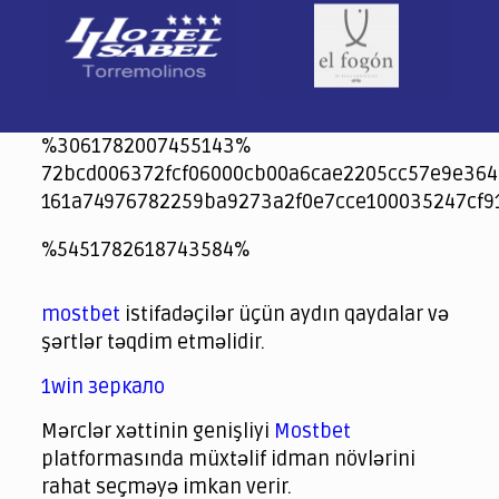
%3061782007455143%
72bcd006372fcf06000cb00a6cae2205cc57e9e364
161a74976782259ba9273a2f0e7cce100035247cf9
jeetcity
1xbet
jeet city casino
%5451782618743584%
Crowngreen
Crowngreen
Spinrise casino
Spin Rise casino
lotoclub
spintiger
Avabet
Spinrise
Crown Green
Crowngreen casino login
슈가 러쉬1000 슬롯
crazy time casino online
1xcasinozambia.com
codingworldnews.com
parimatch.kr
winorio
winorio casino
winorio
mostbet
istifadəçilər üçün aydın qaydalar və
şərtlər təqdim etməlidir.
1win зеркало
Mərclər xəttinin genişliyi
Mostbet
platformasında müxtəlif idman növlərini
rahat seçməyə imkan verir.