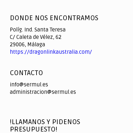
God
slottyway casino
of
DONDE NOS ENCONTRAMOS
Casino
Políg. Ind. Santa Teresa
C/ Caleta de Vélez, 62
29006, Málaga
https://dragonlinkaustralia.com/
CONTACTO
info@sermul.es
administracion@sermul.es
!LLAMANOS Y PIDENOS
PRESUPUESTO!