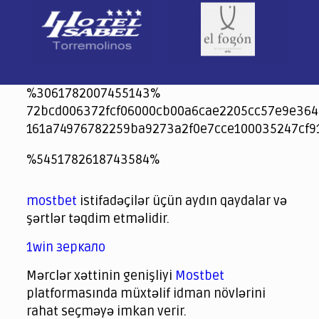
%3061782007455143%
72bcd006372fcf06000cb00a6cae2205cc57e9e364
161a74976782259ba9273a2f0e7cce100035247cf9
jeetcity
1xbet
jeet city casino
%5451782618743584%
Crowngreen
Crowngreen
Spinrise casino
Spin Rise casino
lotoclub
spintiger
Avabet
Spinrise
Crown Green
Crowngreen casino login
슈가 러쉬1000 슬롯
crazy time casino online
1xcasinozambia.com
codingworldnews.com
parimatch.kr
winorio
winorio casino
winorio
mostbet
istifadəçilər üçün aydın qaydalar və
şərtlər təqdim etməlidir.
1win зеркало
Mərclər xəttinin genişliyi
Mostbet
platformasında müxtəlif idman növlərini
rahat seçməyə imkan verir.