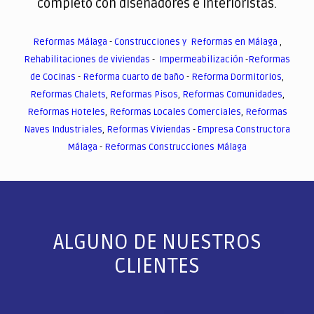
completo con diseñadores e interioristas.
Reformas Málaga
-
Construcciones y Reformas en Málaga
,
Rehabilitaciones de viviendas
-
Impermeabilización
-
Reformas
de Cocinas
-
Reforma cuarto de baño
-
Reforma Dormitorios
,
Reformas Chalets
,
Reformas Pisos
,
Reformas Comunidades
,
Reformas Hoteles
,
Reformas Locales Comerciales
,
Reformas
Naves Industriales
,
Reformas Viviendas
-
Empresa Constructora
Málaga
-
Reformas Construcciones Málaga
ALGUNO DE NUESTROS
CLIENTES