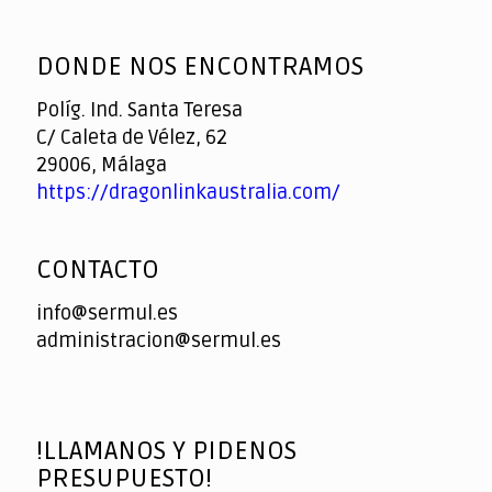
God
slottyway casino
of
DONDE NOS ENCONTRAMOS
Casino
Políg. Ind. Santa Teresa
C/ Caleta de Vélez, 62
29006, Málaga
https://dragonlinkaustralia.com/
CONTACTO
info@sermul.es
administracion@sermul.es
!LLAMANOS Y PIDENOS
PRESUPUESTO!