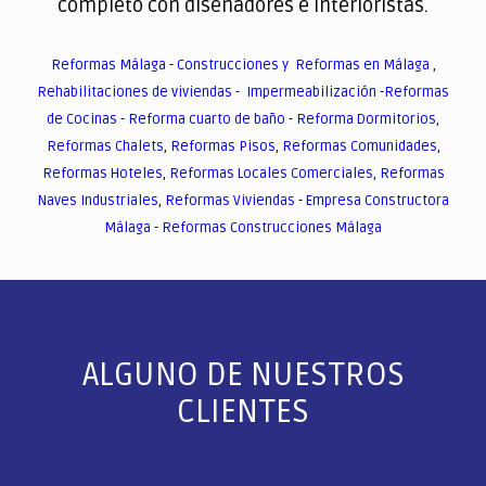
completo con diseñadores e interioristas.
Reformas Málaga
-
Construcciones y Reformas en Málaga
,
Rehabilitaciones de viviendas
-
Impermeabilización
-
Reformas
de Cocinas
-
Reforma cuarto de baño
-
Reforma Dormitorios
,
Reformas Chalets
,
Reformas Pisos
,
Reformas Comunidades
,
Reformas Hoteles
,
Reformas Locales Comerciales
,
Reformas
Naves Industriales
,
Reformas Viviendas
-
Empresa Constructora
Málaga
-
Reformas Construcciones Málaga
ALGUNO DE NUESTROS
CLIENTES