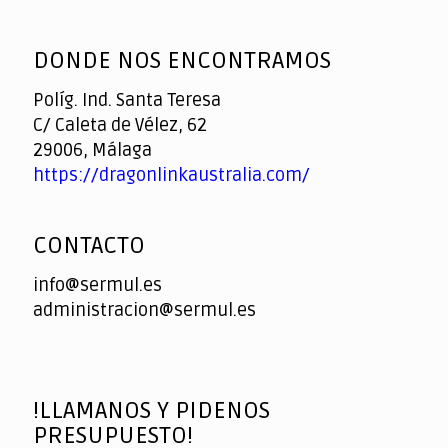
God
slottyway casino
of
DONDE NOS ENCONTRAMOS
Casino
Políg. Ind. Santa Teresa
C/ Caleta de Vélez, 62
29006, Málaga
https://dragonlinkaustralia.com/
CONTACTO
info@sermul.es
administracion@sermul.es
!LLAMANOS Y PIDENOS
PRESUPUESTO!