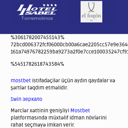
%3061782007455143%
72bcd006372fcf06000cb00a6cae2205cc57e9e364
161a74976782259ba9273a2f0e7cce100035247cf9
jeetcity
1xbet
jeet city casino
%5451782618743584%
Crowngreen
Crowngreen
Spinrise casino
Spin Rise casino
lotoclub
spintiger
Avabet
Spinrise
Crown Green
Crowngreen casino login
슈가 러쉬1000 슬롯
crazy time casino online
1xcasinozambia.com
codingworldnews.com
parimatch.kr
winorio
winorio casino
winorio
mostbet
istifadəçilər üçün aydın qaydalar və
şərtlər təqdim etməlidir.
1win зеркало
Mərclər xəttinin genişliyi
Mostbet
platformasında müxtəlif idman növlərini
rahat seçməyə imkan verir.