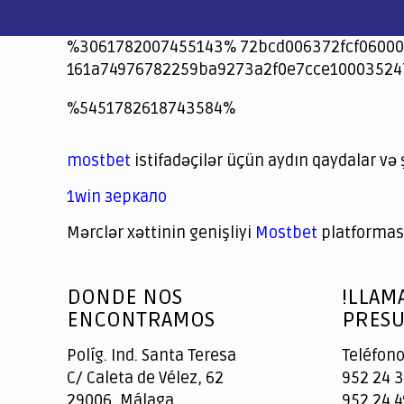
%3061782007455143% 72bcd006372fcf06000
161a74976782259ba9273a2f0e7cce10003524
jeetcity
1xbet
jeet city casino
%5451782618743584%
Crowngreen
Crowngreen
Spinrise casino
Spin Rise casino
lotoclub
spintiger
Avabet
Spinrise
Crown Green
Crowngreen casino login
슈가 러쉬1000 슬롯
crazy time casino online
1xcasinozambia.com
codingworldnews.com
parimatch.kr
winorio
winorio casino
winorio
mostbet
istifadəçilər üçün aydın qaydalar və 
1win зеркало
Mərclər xəttinin genişliyi
Mostbet
platforması
God
slottyway casino
of
DONDE NOS
!LLAM
Casino
ENCONTRAMOS
PRESU
Políg. Ind. Santa Teresa
Teléfono
C/ Caleta de Vélez, 62
952 24 3
29006, Málaga
952 24 4