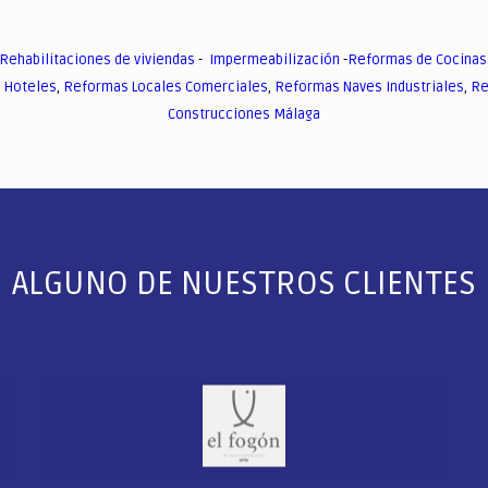
Rehabilitaciones de viviendas
-
Impermeabilización
-
Reformas de Cocinas
 Hoteles
,
Reformas Locales Comerciales
,
Reformas Naves Industriales
,
Re
Construcciones Málaga
ALGUNO DE NUESTROS CLIENTES