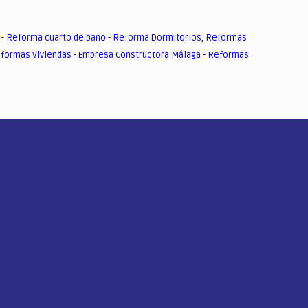
-
Reforma cuarto de baño
-
Reforma Dormitorios
,
Reformas
formas Viviendas
-
Empresa Constructora Málaga
-
Reformas