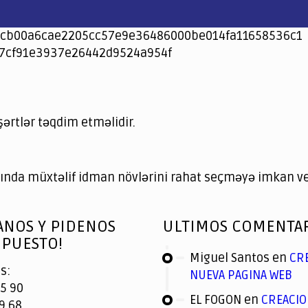
cb00a6cae2205cc57e9e36486000be014fa11658536c1
7cf91e3937e26442d9524a954f
şərtlər təqdim etməlidir.
nda müxtəlif idman növlərini rahat seçməyə imkan ver
ANOS Y PIDENOS
ULTIMOS COMENTA
PUESTO!
Miguel Santos
en
CR
s:
NUEVA PAGINA WEB
5 90
EL FOGON
en
CREACIO
9 68