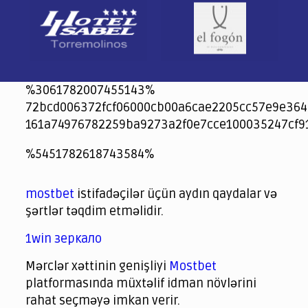
%3061782007455143%
72bcd006372fcf06000cb00a6cae2205cc57e9e364
161a74976782259ba9273a2f0e7cce100035247cf9
jeetcity
1xbet
jeet city casino
%5451782618743584%
Crowngreen
Crowngreen
Spinrise casino
Spin Rise casino
lotoclub
spintiger
Avabet
Spinrise
Crown Green
Crowngreen casino login
슈가 러쉬1000 슬롯
crazy time casino online
1xcasinozambia.com
codingworldnews.com
parimatch.kr
winorio
winorio casino
winorio
mostbet
istifadəçilər üçün aydın qaydalar və
şərtlər təqdim etməlidir.
1win зеркало
Mərclər xəttinin genişliyi
Mostbet
platformasında müxtəlif idman növlərini
rahat seçməyə imkan verir.