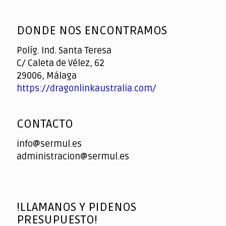
God
slottyway casino
of
DONDE NOS ENCONTRAMOS
Casino
Políg. Ind. Santa Teresa
C/ Caleta de Vélez, 62
29006, Málaga
https://dragonlinkaustralia.com/
CONTACTO
info@sermul.es
administracion@sermul.es
!LLAMANOS Y PIDENOS
PRESUPUESTO!