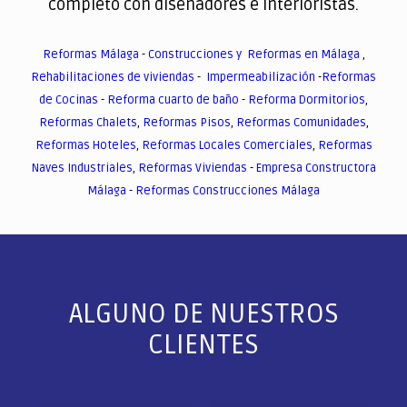
completo con diseñadores e interioristas.
Reformas Málaga
-
Construcciones y Reformas en Málaga
,
Rehabilitaciones de viviendas
-
Impermeabilización
-
Reformas
de Cocinas
-
Reforma cuarto de baño
-
Reforma Dormitorios
,
Reformas Chalets
,
Reformas Pisos
,
Reformas Comunidades
,
Reformas Hoteles
,
Reformas Locales Comerciales
,
Reformas
Naves Industriales
,
Reformas Viviendas
-
Empresa Constructora
Málaga
-
Reformas Construcciones Málaga
ALGUNO DE NUESTROS
CLIENTES