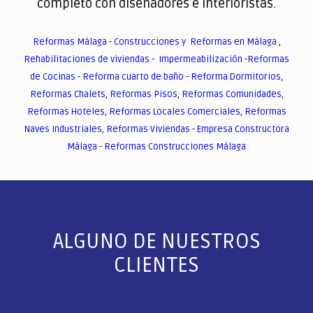
completo con diseñadores e interioristas.
Reformas Málaga
-
Construcciones y Reformas en Málaga
,
Rehabilitaciones de viviendas
-
Impermeabilización
-
Reformas
de Cocinas
-
Reforma cuarto de baño
-
Reforma Dormitorios
,
Reformas Chalets
,
Reformas Pisos
,
Reformas Comunidades
,
Reformas Hoteles
,
Reformas Locales Comerciales
,
Reformas
Naves Industriales
,
Reformas Viviendas
-
Empresa Constructora
Málaga
-
Reformas Construcciones Málaga
ALGUNO DE NUESTROS
CLIENTES