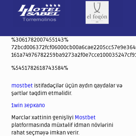
%3061782007455143%
72bcd006372fcf06000cb00a6cae2205cc57e9e364
161a74976782259ba9273a2f0e7cce100035247cf9
jeetcity
1xbet
jeet city casino
%5451782618743584%
Crowngreen
Crowngreen
Spinrise casino
Spin Rise casino
lotoclub
spintiger
Avabet
Spinrise
Crown Green
Crowngreen casino login
슈가 러쉬1000 슬롯
crazy time casino online
1xcasinozambia.com
codingworldnews.com
parimatch.kr
winorio
winorio casino
winorio
mostbet
istifadəçilər üçün aydın qaydalar və
şərtlər təqdim etməlidir.
1win зеркало
Mərclər xəttinin genişliyi
Mostbet
platformasında müxtəlif idman növlərini
rahat seçməyə imkan verir.