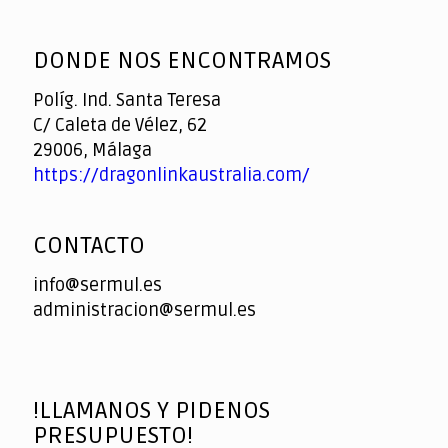
God
slottyway casino
of
DONDE NOS ENCONTRAMOS
Casino
Políg. Ind. Santa Teresa
C/ Caleta de Vélez, 62
29006, Málaga
https://dragonlinkaustralia.com/
CONTACTO
info@sermul.es
administracion@sermul.es
!LLAMANOS Y PIDENOS
PRESUPUESTO!