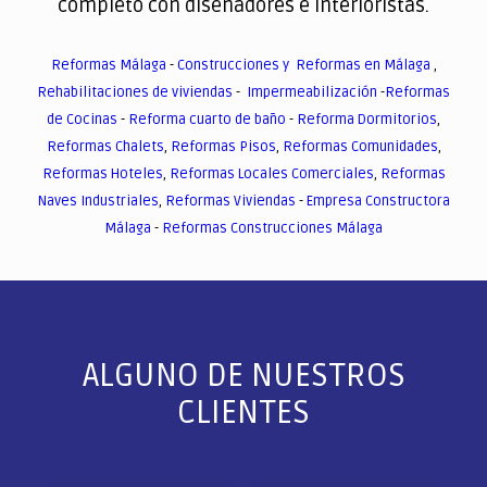
completo con diseñadores e interioristas.
Reformas Málaga
-
Construcciones y Reformas en Málaga
,
Rehabilitaciones de viviendas
-
Impermeabilización
-
Reformas
de Cocinas
-
Reforma cuarto de baño
-
Reforma Dormitorios
,
Reformas Chalets
,
Reformas Pisos
,
Reformas Comunidades
,
Reformas Hoteles
,
Reformas Locales Comerciales
,
Reformas
Naves Industriales
,
Reformas Viviendas
-
Empresa Constructora
Málaga
-
Reformas Construcciones Málaga
ALGUNO DE NUESTROS
CLIENTES