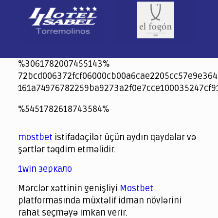
%3061782007455143%
72bcd006372fcf06000cb00a6cae2205cc57e9e364
161a74976782259ba9273a2f0e7cce100035247cf9
jeetcity
1xbet
jeet city casino
%5451782618743584%
Crowngreen
Crowngreen
Spinrise casino
Spin Rise casino
lotoclub
spintiger
Avabet
Spinrise
Crown Green
Crowngreen casino login
슈가 러쉬1000 슬롯
crazy time casino online
1xcasinozambia.com
codingworldnews.com
parimatch.kr
winorio
winorio casino
winorio
mostbet
istifadəçilər üçün aydın qaydalar və
şərtlər təqdim etməlidir.
1win зеркало
Mərclər xəttinin genişliyi
Mostbet
platformasında müxtəlif idman növlərini
rahat seçməyə imkan verir.