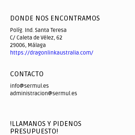
God
slottyway casino
of
DONDE NOS ENCONTRAMOS
Casino
Políg. Ind. Santa Teresa
C/ Caleta de Vélez, 62
29006, Málaga
https://dragonlinkaustralia.com/
CONTACTO
info@sermul.es
administracion@sermul.es
!LLAMANOS Y PIDENOS
PRESUPUESTO!