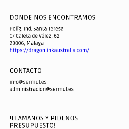
God
slottyway casino
of
DONDE NOS ENCONTRAMOS
Casino
Políg. Ind. Santa Teresa
C/ Caleta de Vélez, 62
29006, Málaga
https://dragonlinkaustralia.com/
CONTACTO
info@sermul.es
administracion@sermul.es
!LLAMANOS Y PIDENOS
PRESUPUESTO!