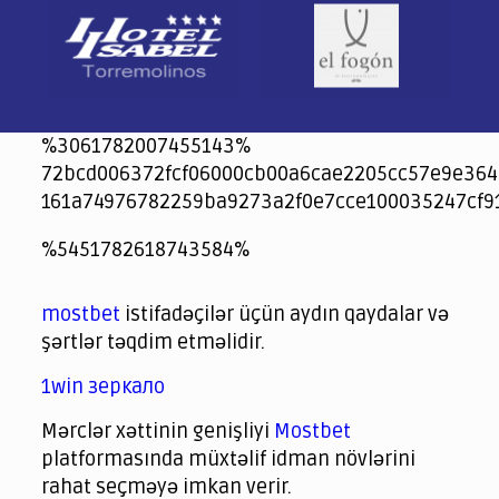
%3061782007455143%
72bcd006372fcf06000cb00a6cae2205cc57e9e364
161a74976782259ba9273a2f0e7cce100035247cf9
jeetcity
1xbet
jeet city casino
%5451782618743584%
Crowngreen
Crowngreen
Spinrise casino
Spin Rise casino
lotoclub
spintiger
Avabet
Spinrise
Crown Green
Crowngreen casino login
슈가 러쉬1000 슬롯
crazy time casino online
1xcasinozambia.com
codingworldnews.com
parimatch.kr
winorio
winorio casino
winorio
mostbet
istifadəçilər üçün aydın qaydalar və
şərtlər təqdim etməlidir.
1win зеркало
Mərclər xəttinin genişliyi
Mostbet
platformasında müxtəlif idman növlərini
rahat seçməyə imkan verir.