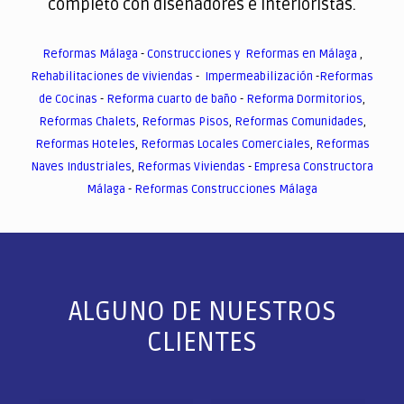
completo con diseñadores e interioristas.
Reformas Málaga
-
Construcciones y Reformas en Málaga
,
Rehabilitaciones de viviendas
-
Impermeabilización
-
Reformas
de Cocinas
-
Reforma cuarto de baño
-
Reforma Dormitorios
,
Reformas Chalets
,
Reformas Pisos
,
Reformas Comunidades
,
Reformas Hoteles
,
Reformas Locales Comerciales
,
Reformas
Naves Industriales
,
Reformas Viviendas
-
Empresa Constructora
Málaga
-
Reformas Construcciones Málaga
ALGUNO DE NUESTROS
CLIENTES