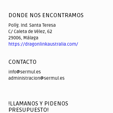
God
slottyway casino
of
DONDE NOS ENCONTRAMOS
Casino
Políg. Ind. Santa Teresa
C/ Caleta de Vélez, 62
29006, Málaga
https://dragonlinkaustralia.com/
CONTACTO
info@sermul.es
administracion@sermul.es
!LLAMANOS Y PIDENOS
PRESUPUESTO!