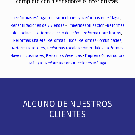
completo con diseñadores e interioristas.
Reformas Málaga
-
Construcciones y Reformas en Málaga
,
Rehabilitaciones de viviendas
-
Impermeabilización
-
Reformas
de Cocinas
-
Reforma cuarto de baño
-
Reforma Dormitorios
,
Reformas Chalets
,
Reformas Pisos
,
Reformas Comunidades
,
Reformas Hoteles
,
Reformas Locales Comerciales
,
Reformas
Naves Industriales
,
Reformas Viviendas
-
Empresa Constructora
Málaga
-
Reformas Construcciones Málaga
ALGUNO DE NUESTROS
CLIENTES