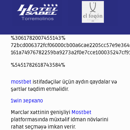
%3061782007455143%
72bcd006372fcf06000cb00a6cae2205cc57e9e364
161a74976782259ba9273a2f0e7cce100035247cf9
jeetcity
1xbet
jeet city casino
%5451782618743584%
Crowngreen
Crowngreen
Spinrise casino
Spin Rise casino
lotoclub
spintiger
Avabet
Spinrise
Crown Green
Crowngreen casino login
슈가 러쉬1000 슬롯
crazy time casino online
1xcasinozambia.com
codingworldnews.com
parimatch.kr
winorio
winorio casino
winorio
mostbet
istifadəçilər üçün aydın qaydalar və
şərtlər təqdim etməlidir.
1win зеркало
Mərclər xəttinin genişliyi
Mostbet
platformasında müxtəlif idman növlərini
rahat seçməyə imkan verir.