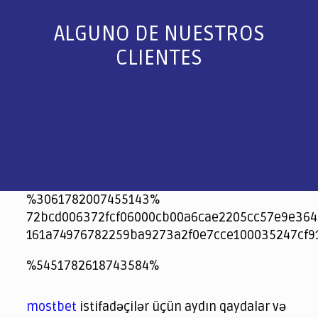
ALGUNO DE NUESTROS
CLIENTES
%3061782007455143%
72bcd006372fcf06000cb00a6cae2205cc57e9e364
161a74976782259ba9273a2f0e7cce100035247cf9
jeetcity
1xbet
jeet city casino
%5451782618743584%
Crowngreen
Crowngreen
Spinrise casino
Spin Rise casino
lotoclub
spintiger
Avabet
Spinrise
Crown Green
Crowngreen casino login
슈가 러쉬1000 슬롯
crazy time casino online
1xcasinozambia.com
codingworldnews.com
parimatch.kr
winorio
winorio casino
winorio
mostbet
istifadəçilər üçün aydın qaydalar və