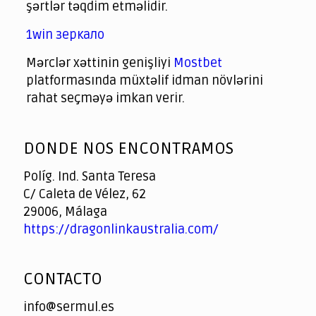
şərtlər təqdim etməlidir.
1win зеркало
Mərclər xəttinin genişliyi
Mostbet
platformasında müxtəlif idman növlərini
rahat seçməyə imkan verir.
God
slottyway casino
of
DONDE NOS ENCONTRAMOS
Casino
Políg. Ind. Santa Teresa
C/ Caleta de Vélez, 62
29006, Málaga
https://dragonlinkaustralia.com/
CONTACTO
info@sermul.es