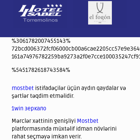
%3061782007455143%
72bcd006372fcf06000cb00a6cae2205cc57e9e364
161a74976782259ba9273a2f0e7cce100035247cf9
jeetcity
1xbet
jeet city casino
%5451782618743584%
Crowngreen
Crowngreen
Spinrise casino
Spin Rise casino
lotoclub
spintiger
Avabet
Spinrise
Crown Green
Crowngreen casino login
슈가 러쉬1000 슬롯
crazy time casino online
1xcasinozambia.com
codingworldnews.com
parimatch.kr
winorio
winorio casino
winorio
mostbet
istifadəçilər üçün aydın qaydalar və
şərtlər təqdim etməlidir.
1win зеркало
Mərclər xəttinin genişliyi
Mostbet
platformasında müxtəlif idman növlərini
rahat seçməyə imkan verir.