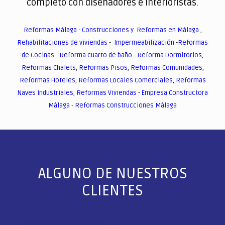
completo con diseñadores e interioristas.
Reformas Málaga
-
Construcciones y Reformas en Málaga
,
Rehabilitaciones de viviendas
-
Impermeabilización
-
Reformas
de Cocinas
-
Reforma cuarto de baño
-
Reforma Dormitorios
,
Reformas Chalets
,
Reformas Pisos
,
Reformas Comunidades
,
Reformas Hoteles
,
Reformas Locales Comerciales
,
Reformas
Naves Industriales
,
Reformas Viviendas
-
Empresa Constructora
Málaga
-
Reformas Construcciones Málaga
ALGUNO DE NUESTROS
CLIENTES