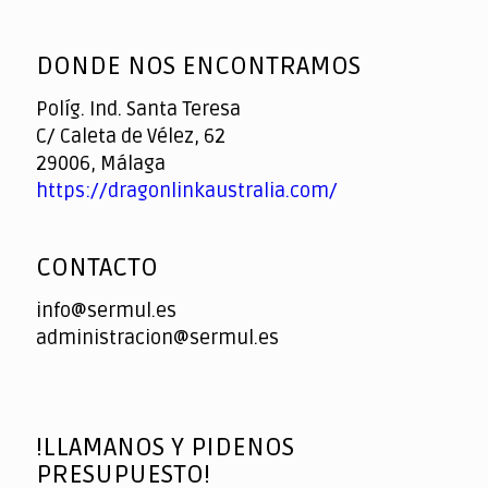
God
slottyway casino
of
DONDE NOS ENCONTRAMOS
Casino
Políg. Ind. Santa Teresa
C/ Caleta de Vélez, 62
29006, Málaga
https://dragonlinkaustralia.com/
CONTACTO
info@sermul.es
administracion@sermul.es
!LLAMANOS Y PIDENOS
PRESUPUESTO!