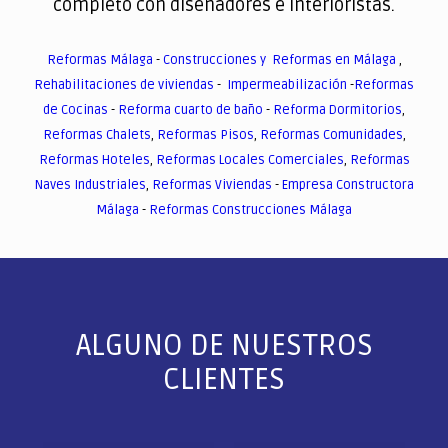
completo con diseñadores e interioristas.
Reformas Málaga
-
Construcciones y Reformas en Málaga
,
Rehabilitaciones de viviendas
-
Impermeabilización
-
Reformas
de Cocinas
-
Reforma cuarto de baño
-
Reforma Dormitorios
,
Reformas Chalets
,
Reformas Pisos
,
Reformas Comunidades
,
Reformas Hoteles
,
Reformas Locales Comerciales
,
Reformas
Naves Industriales
,
Reformas Viviendas
-
Empresa Constructora
Málaga
-
Reformas Construcciones Málaga
ALGUNO DE NUESTROS
CLIENTES