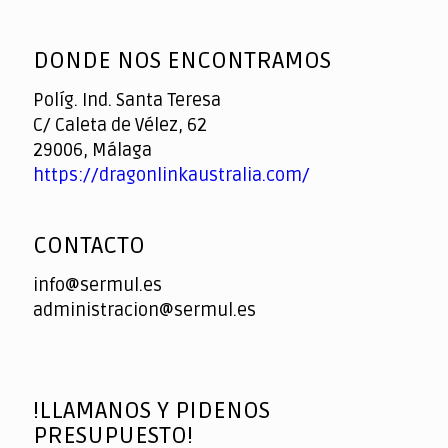
God
slottyway casino
of
DONDE NOS ENCONTRAMOS
Casino
Políg. Ind. Santa Teresa
C/ Caleta de Vélez, 62
29006, Málaga
https://dragonlinkaustralia.com/
CONTACTO
info@sermul.es
administracion@sermul.es
!LLAMANOS Y PIDENOS
PRESUPUESTO!