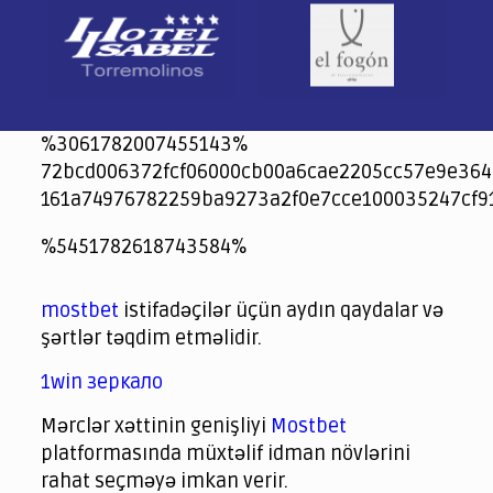
%3061782007455143%
72bcd006372fcf06000cb00a6cae2205cc57e9e364
161a74976782259ba9273a2f0e7cce100035247cf9
jeetcity
1xbet
jeet city casino
%5451782618743584%
Crowngreen
Crowngreen
Spinrise casino
Spin Rise casino
lotoclub
spintiger
Avabet
Spinrise
Crown Green
Crowngreen casino login
슈가 러쉬1000 슬롯
crazy time casino online
1xcasinozambia.com
codingworldnews.com
parimatch.kr
winorio
winorio casino
winorio
mostbet
istifadəçilər üçün aydın qaydalar və
şərtlər təqdim etməlidir.
1win зеркало
Mərclər xəttinin genişliyi
Mostbet
platformasında müxtəlif idman növlərini
rahat seçməyə imkan verir.