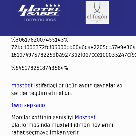
%3061782007455143%
72bcd006372fcf06000cb00a6cae2205cc57e9e364
161a74976782259ba9273a2f0e7cce100035247cf9
jeetcity
1xbet
jeet city casino
%5451782618743584%
Crowngreen
Crowngreen
Spinrise casino
Spin Rise casino
lotoclub
spintiger
Avabet
Spinrise
Crown Green
Crowngreen casino login
슈가 러쉬1000 슬롯
crazy time casino online
1xcasinozambia.com
codingworldnews.com
parimatch.kr
winorio
winorio casino
winorio
mostbet
istifadəçilər üçün aydın qaydalar və
şərtlər təqdim etməlidir.
1win зеркало
Mərclər xəttinin genişliyi
Mostbet
platformasında müxtəlif idman növlərini
rahat seçməyə imkan verir.