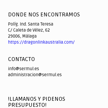
God
slottyway casino
of
DONDE NOS ENCONTRAMOS
Casino
Políg. Ind. Santa Teresa
C/ Caleta de Vélez, 62
29006, Málaga
https://dragonlinkaustralia.com/
CONTACTO
info@sermul.es
administracion@sermul.es
!LLAMANOS Y PIDENOS
PRESUPUESTO!