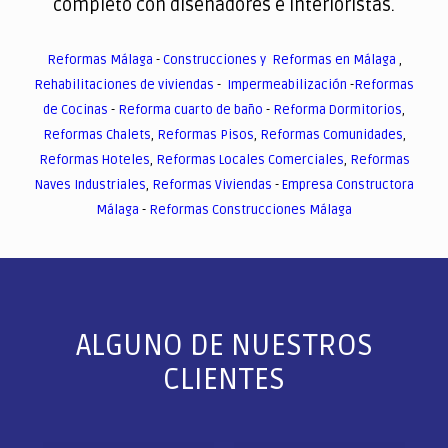
completo con diseñadores e interioristas.
Reformas Málaga
-
Construcciones y Reformas en Málaga
,
Rehabilitaciones de viviendas
-
Impermeabilización
-
Reformas
de Cocinas
-
Reforma cuarto de baño
-
Reforma Dormitorios
,
Reformas Chalets
,
Reformas Pisos
,
Reformas Comunidades
,
Reformas Hoteles
,
Reformas Locales Comerciales
,
Reformas
Naves Industriales
,
Reformas Viviendas
-
Empresa Constructora
Málaga
-
Reformas Construcciones Málaga
ALGUNO DE NUESTROS
CLIENTES