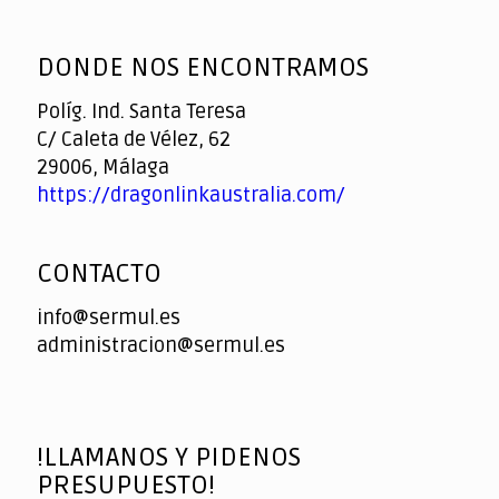
God
slottyway casino
of
DONDE NOS ENCONTRAMOS
Casino
Políg. Ind. Santa Teresa
C/ Caleta de Vélez, 62
29006, Málaga
https://dragonlinkaustralia.com/
CONTACTO
info@sermul.es
administracion@sermul.es
!LLAMANOS Y PIDENOS
PRESUPUESTO!