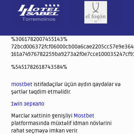
%3061782007455143%
72bcd006372fcf06000cb00a6cae2205cc57e9e364
161a74976782259ba9273a2f0e7cce100035247cf9
jeetcity
1xbet
jeet city casino
%5451782618743584%
Crowngreen
Crowngreen
Spinrise casino
Spin Rise casino
lotoclub
spintiger
Avabet
Spinrise
Crown Green
Crowngreen casino login
슈가 러쉬1000 슬롯
crazy time casino online
1xcasinozambia.com
codingworldnews.com
parimatch.kr
winorio
winorio casino
winorio
mostbet
istifadəçilər üçün aydın qaydalar və
şərtlər təqdim etməlidir.
1win зеркало
Mərclər xəttinin genişliyi
Mostbet
platformasında müxtəlif idman növlərini
rahat seçməyə imkan verir.