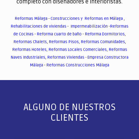
completo con diseñadores e interioristas.
Reformas Málaga
-
Construcciones y Reformas en Málaga
,
Rehabilitaciones de viviendas
-
Impermeabilización
-
Reformas
de Cocinas
-
Reforma cuarto de baño
-
Reforma Dormitorios
,
Reformas Chalets
,
Reformas Pisos
,
Reformas Comunidades
,
Reformas Hoteles
,
Reformas Locales Comerciales
,
Reformas
Naves Industriales
,
Reformas Viviendas
-
Empresa Constructora
Málaga
-
Reformas Construcciones Málaga
ALGUNO DE NUESTROS
CLIENTES