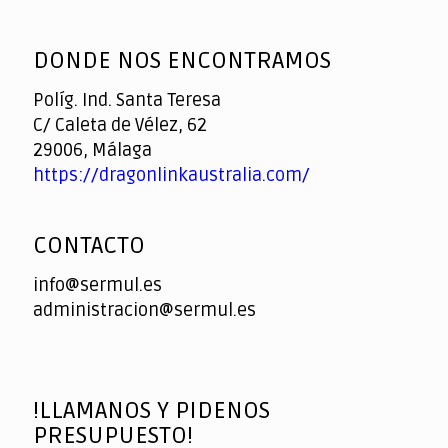
God
slottyway casino
of
DONDE NOS ENCONTRAMOS
Casino
Políg. Ind. Santa Teresa
C/ Caleta de Vélez, 62
29006, Málaga
https://dragonlinkaustralia.com/
CONTACTO
info@sermul.es
administracion@sermul.es
!LLAMANOS Y PIDENOS
PRESUPUESTO!