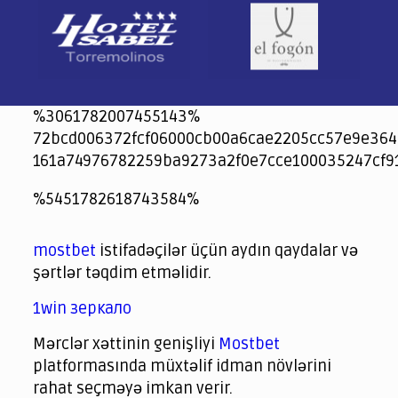
%3061782007455143%
72bcd006372fcf06000cb00a6cae2205cc57e9e364
161a74976782259ba9273a2f0e7cce100035247cf9
jeetcity
1xbet
jeet city casino
%5451782618743584%
Crowngreen
Crowngreen
Spinrise casino
Spin Rise casino
lotoclub
spintiger
Avabet
Spinrise
Crown Green
Crowngreen casino login
슈가 러쉬1000 슬롯
crazy time casino online
1xcasinozambia.com
codingworldnews.com
parimatch.kr
winorio
winorio casino
winorio
mostbet
istifadəçilər üçün aydın qaydalar və
şərtlər təqdim etməlidir.
1win зеркало
Mərclər xəttinin genişliyi
Mostbet
platformasında müxtəlif idman növlərini
rahat seçməyə imkan verir.