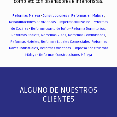
completo con diseñadores e interioristas.
Reformas Málaga
-
Construcciones y Reformas en Málaga
,
Rehabilitaciones de viviendas
-
Impermeabilización
-
Reformas
de Cocinas
-
Reforma cuarto de baño
-
Reforma Dormitorios
,
Reformas Chalets
,
Reformas Pisos
,
Reformas Comunidades
,
Reformas Hoteles
,
Reformas Locales Comerciales
,
Reformas
Naves Industriales
,
Reformas Viviendas
-
Empresa Constructora
Málaga
-
Reformas Construcciones Málaga
ALGUNO DE NUESTROS
CLIENTES