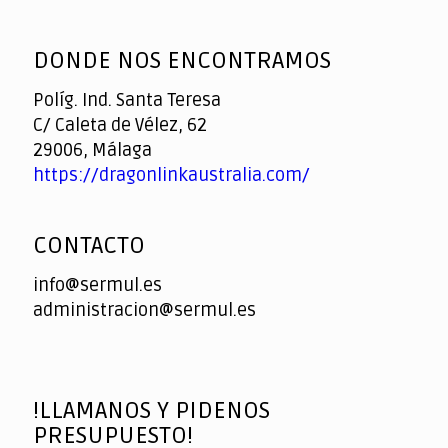
God
slottyway casino
of
DONDE NOS ENCONTRAMOS
Casino
Políg. Ind. Santa Teresa
C/ Caleta de Vélez, 62
29006, Málaga
https://dragonlinkaustralia.com/
CONTACTO
info@sermul.es
administracion@sermul.es
!LLAMANOS Y PIDENOS
PRESUPUESTO!