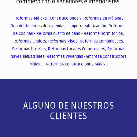
completo con diseñadores e interioristas.
Reformas Málaga
-
Construcciones y Reformas en Málaga
,
Rehabilitaciones de viviendas
-
Impermeabilización
-
Reformas
de Cocinas
-
Reforma cuarto de baño
-
Reforma Dormitorios
,
Reformas Chalets
,
Reformas Pisos
,
Reformas Comunidades
,
Reformas Hoteles
,
Reformas Locales Comerciales
,
Reformas
Naves Industriales
,
Reformas Viviendas
-
Empresa Constructora
Málaga
-
Reformas Construcciones Málaga
ALGUNO DE NUESTROS
CLIENTES