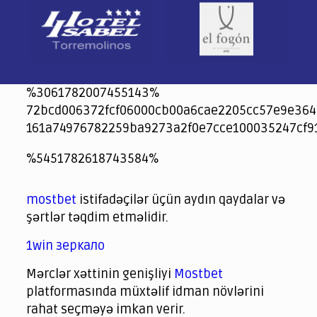
%3061782007455143%
72bcd006372fcf06000cb00a6cae2205cc57e9e364
161a74976782259ba9273a2f0e7cce100035247cf9
jeetcity
1xbet
jeet city casino
%5451782618743584%
Crowngreen
Crowngreen
Spinrise casino
Spin Rise casino
lotoclub
spintiger
Avabet
Spinrise
Crown Green
Crowngreen casino login
슈가 러쉬1000 슬롯
crazy time casino online
1xcasinozambia.com
codingworldnews.com
parimatch.kr
winorio
winorio casino
winorio
mostbet
istifadəçilər üçün aydın qaydalar və
şərtlər təqdim etməlidir.
1win зеркало
Mərclər xəttinin genişliyi
Mostbet
platformasında müxtəlif idman növlərini
rahat seçməyə imkan verir.