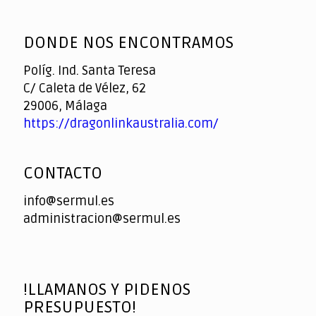
God
slottyway casino
of
DONDE NOS ENCONTRAMOS
Casino
Políg. Ind. Santa Teresa
C/ Caleta de Vélez, 62
29006, Málaga
https://dragonlinkaustralia.com/
CONTACTO
info@sermul.es
administracion@sermul.es
!LLAMANOS Y PIDENOS
PRESUPUESTO!