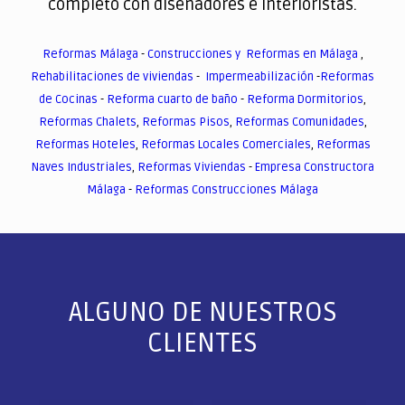
completo con diseñadores e interioristas.
Reformas Málaga
-
Construcciones y Reformas en Málaga
,
Rehabilitaciones de viviendas
-
Impermeabilización
-
Reformas
de Cocinas
-
Reforma cuarto de baño
-
Reforma Dormitorios
,
Reformas Chalets
,
Reformas Pisos
,
Reformas Comunidades
,
Reformas Hoteles
,
Reformas Locales Comerciales
,
Reformas
Naves Industriales
,
Reformas Viviendas
-
Empresa Constructora
Málaga
-
Reformas Construcciones Málaga
ALGUNO DE NUESTROS
CLIENTES