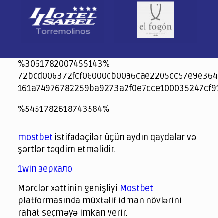
%3061782007455143%
72bcd006372fcf06000cb00a6cae2205cc57e9e364
161a74976782259ba9273a2f0e7cce100035247cf9
jeetcity
1xbet
jeet city casino
%5451782618743584%
Crowngreen
Crowngreen
Spinrise casino
Spin Rise casino
lotoclub
spintiger
Avabet
Spinrise
Crown Green
Crowngreen casino login
슈가 러쉬1000 슬롯
crazy time casino online
1xcasinozambia.com
codingworldnews.com
parimatch.kr
winorio
winorio casino
winorio
mostbet
istifadəçilər üçün aydın qaydalar və
şərtlər təqdim etməlidir.
1win зеркало
Mərclər xəttinin genişliyi
Mostbet
platformasında müxtəlif idman növlərini
rahat seçməyə imkan verir.